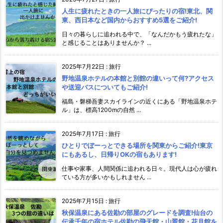
人生に疲れたときの一人旅にぴったりの宿!東北、関
東、西日本など国内からおすすめ5選をご紹介!
日々の暮らしに追われる中で、「なんだかもう疲れたな」
と感じることはありませんか？ ...
2025年7月22日
:
旅行
野地温泉ホテルの本館と別館の違いって何?アクセス
や送迎バスについてもご紹介!
福島・磐梯吾妻スカイラインの近くにある「野地温泉ホテ
ル」は、標高1200mの自然 ...
2025年7月17日
:
旅行
ひとりでぼーっとできる場所を関東からご紹介!東京
にもあるし、日帰りOKの宿もあります!
仕事や家事、人間関係に追われる日々。現代人は心が疲れ
ている方が多いかもしれません ...
2025年7月15日
:
旅行
秋保温泉にある佐勘の部屋のグレードを調査!仙台の
伝承千年の宿ホテル佐勘の飛天館・山翠館・花月館を