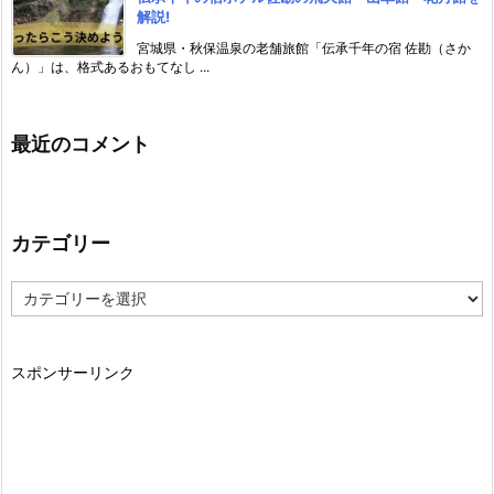
解説!
宮城県・秋保温泉の老舗旅館「伝承千年の宿 佐勘（さか
ん）」は、格式あるおもてなし ...
最近のコメント
カテゴリー
カ
テ
ゴ
リ
スポンサーリンク
ー