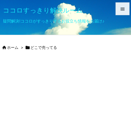
ココロすっきり解決ルーム


疑問解決!ココロがすっきりするお役立ち情報をお届け♪
メニュ

サイド

ホーム
>

どこで売ってる

前へ

次へ

検索