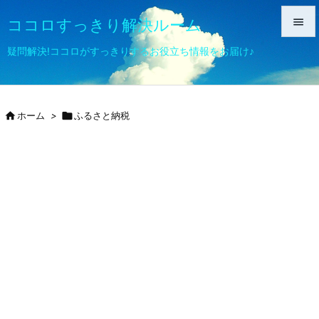
ココロすっきり解決ルーム


疑問解決!ココロがすっきりするお役立ち情報をお届け♪
メニュ

サイド

ホーム
>

ふるさと納税

前へ

次へ

検索