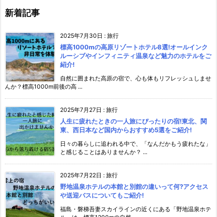
新着記事
2025年7月30日
:
旅行
標高1000mの高原リゾートホテル8選!オールインク
ルーシブやインフィニティ温泉など魅力のホテルをご
紹介!
自然に囲まれた高原の宿で、心も体もリフレッシュしませ
んか？標高1000m前後の高 ...
2025年7月27日
:
旅行
人生に疲れたときの一人旅にぴったりの宿!東北、関
東、西日本など国内からおすすめ5選をご紹介!
日々の暮らしに追われる中で、「なんだかもう疲れたな」
と感じることはありませんか？ ...
2025年7月22日
:
旅行
野地温泉ホテルの本館と別館の違いって何?アクセス
や送迎バスについてもご紹介!
福島・磐梯吾妻スカイラインの近くにある「野地温泉ホテ