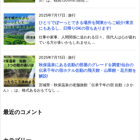
ル」は、標高1200mの自然 ...
2025年7月17日
:
旅行
ひとりでぼーっとできる場所を関東からご紹介!東京
にもあるし、日帰りOKの宿もあります!
仕事や家事、人間関係に追われる日々。現代人は心が疲れ
ている方が多いかもしれません ...
2025年7月15日
:
旅行
秋保温泉にある佐勘の部屋のグレードを調査!仙台の
伝承千年の宿ホテル佐勘の飛天館・山翠館・花月館を
解説!
宮城県・秋保温泉の老舗旅館「伝承千年の宿 佐勘（さか
ん）」は、格式あるおもてなし ...
最近のコメント