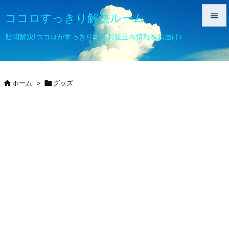
ココロすっきり解決ルーム


疑問解決!ココロがすっきりするお役立ち情報をお届け♪
メニュ

サイド

ホーム
>

グッズ

前へ

次へ

検索