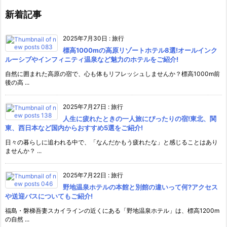
新着記事
2025年7月30日
:
旅行
標高1000mの高原リゾートホテル8選!オールインク
ルーシブやインフィニティ温泉など魅力のホテルをご紹介!
自然に囲まれた高原の宿で、心も体もリフレッシュしませんか？標高1000m前
後の高 ...
2025年7月27日
:
旅行
人生に疲れたときの一人旅にぴったりの宿!東北、関
東、西日本など国内からおすすめ5選をご紹介!
日々の暮らしに追われる中で、「なんだかもう疲れたな」と感じることはあり
ませんか？ ...
2025年7月22日
:
旅行
野地温泉ホテルの本館と別館の違いって何?アクセス
や送迎バスについてもご紹介!
福島・磐梯吾妻スカイラインの近くにある「野地温泉ホテル」は、標高1200m
の自然 ...