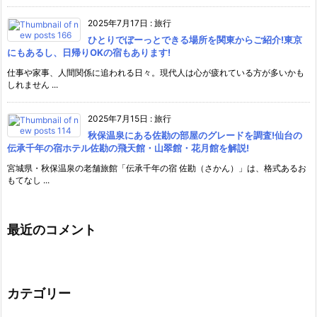
2025年7月17日
:
旅行
ひとりでぼーっとできる場所を関東からご紹介!東京
にもあるし、日帰りOKの宿もあります!
仕事や家事、人間関係に追われる日々。現代人は心が疲れている方が多いかも
しれません ...
2025年7月15日
:
旅行
秋保温泉にある佐勘の部屋のグレードを調査!仙台の
伝承千年の宿ホテル佐勘の飛天館・山翠館・花月館を解説!
宮城県・秋保温泉の老舗旅館「伝承千年の宿 佐勘（さかん）」は、格式あるお
もてなし ...
最近のコメント
カテゴリー