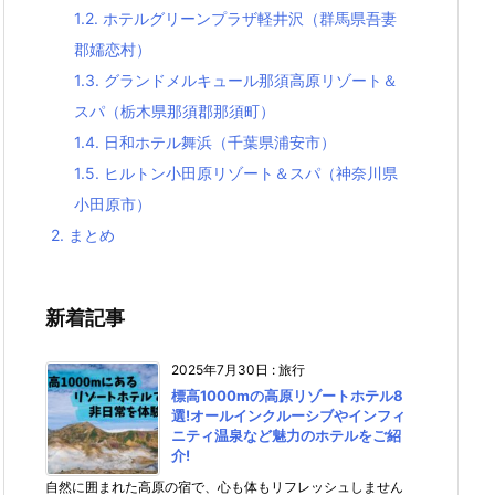
1.2.
ホテルグリーンプラザ軽井沢（群馬県吾妻
郡嬬恋村）
1.3.
グランドメルキュール那須高原リゾート＆
スパ（栃木県那須郡那須町）
1.4.
日和ホテル舞浜（千葉県浦安市）
1.5.
ヒルトン小田原リゾート＆スパ（神奈川県
小田原市）
2.
まとめ
新着記事
2025年7月30日
:
旅行
標高1000mの高原リゾートホテル8
選!オールインクルーシブやインフィ
ニティ温泉など魅力のホテルをご紹
介!
自然に囲まれた高原の宿で、心も体もリフレッシュしません