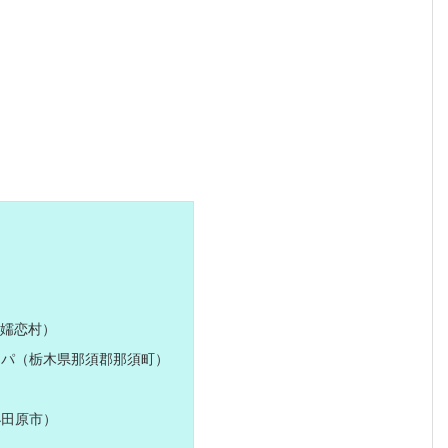
嬬恋村）
パ（栃木県那須郡那須町）
小田原市）