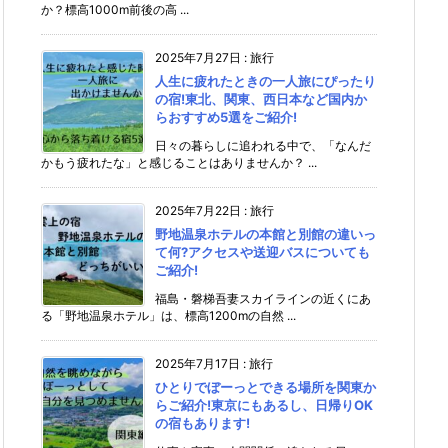
か？標高1000m前後の高 ...
2025年7月27日
:
旅行
人生に疲れたときの一人旅にぴったり
の宿!東北、関東、西日本など国内か
らおすすめ5選をご紹介!
日々の暮らしに追われる中で、「なんだ
かもう疲れたな」と感じることはありませんか？ ...
2025年7月22日
:
旅行
野地温泉ホテルの本館と別館の違いっ
て何?アクセスや送迎バスについても
ご紹介!
福島・磐梯吾妻スカイラインの近くにあ
る「野地温泉ホテル」は、標高1200mの自然 ...
2025年7月17日
:
旅行
ひとりでぼーっとできる場所を関東か
らご紹介!東京にもあるし、日帰りOK
の宿もあります!