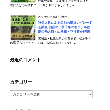
仕事や家事、人間関係に追われる日々。
現代人は心が疲れている方が多いかもしれません ...
2025年7月15日
:
旅行
秋保温泉にある佐勘の部屋のグレード
を調査!仙台の伝承千年の宿ホテル佐
勘の飛天館・山翠館・花月館を解説!
宮城県・秋保温泉の老舗旅館「伝承千年
の宿 佐勘（さかん）」は、格式あるおもてなし ...
最近のコメント
カテゴリー
カ
テ
ゴ
リ