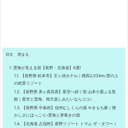
目次
1.
雲海が見える宿【長野・北海道】6選!
1.1.
【長野県 松本市】王ヶ頭ホテル｜標高2,034m♪雲の上
の絶景リゾート
1.2.
【長野県 美ヶ原高原】星空へ続く宿 山本小屋ふる里
館｜星空と雲海、両方楽しみたいならココ♪
1.3.
【長野県 中条村】信州むしくらの湯 やきもち家｜懐
かしさにほっこり♪雲海と茅葺きの宿
1.4.
【北海道 占冠村】星野リゾート トマム ザ・タワー｜