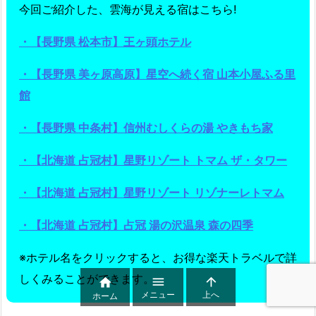
今回ご紹介した、雲海が見える宿はこちら!
・【長野県 松本市】王ヶ頭ホテル
・【長野県 美ヶ原高原】星空へ続く宿 山本小屋ふる里
館
・【長野県 中条村】信州むしくらの湯 やきもち家
・【北海道 占冠村】星野リゾート トマム ザ・タワー
・【北海道 占冠村】星野リゾート リゾナーレトマム
・【北海道 占冠村】占冠 湯の沢温泉 森の四季
※ホテル名をクリックすると、お得な楽天トラベルで詳
しくみることができます。



メニュー
上へ
ホーム