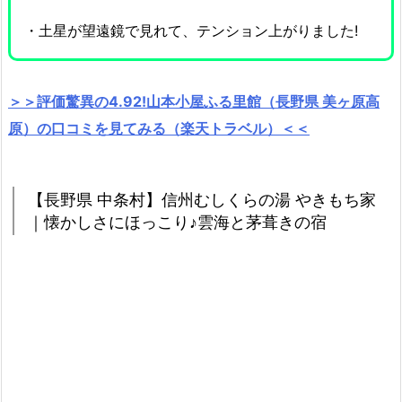
・土星が望遠鏡で見れて、テンション上がりました!
＞＞評価驚異の4.92!山本小屋ふる里館（長野県 美ヶ原高
原）の口コミを見てみる（楽天トラベル）＜＜
【長野県 中条村】信州むしくらの湯 やきもち家
｜懐かしさにほっこり♪雲海と茅葺きの宿