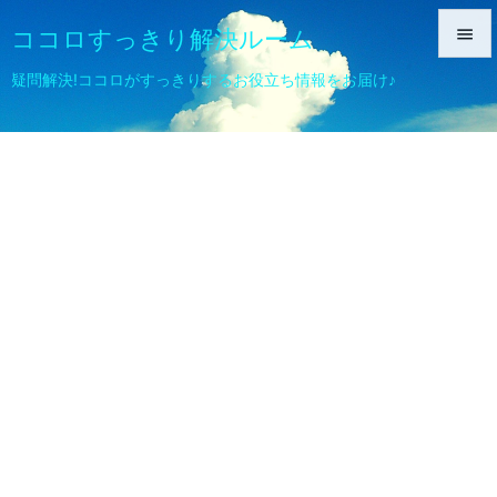
ココロすっきり解決ルーム


疑問解決!ココロがすっきりするお役立ち情報をお届け♪
メニュ

サイド

前へ

次へ

検索