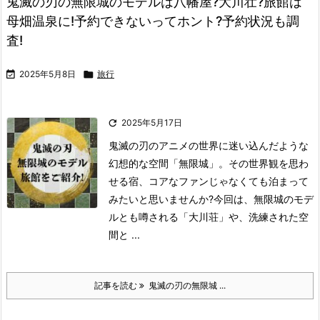
鬼滅の刃の無限城のモデルは八幡屋?大川壮?旅館は
母畑温泉に!予約できないってホント?予約状況も調
査!

2025年5月8日

旅行

2025年5月17日
鬼滅の刃のアニメの世界に迷い込んだような
幻想的な空間「無限城」。
その世界観を思わ
せる宿、コアなファンじゃなくても泊まって
みたいと思いませんか?
今回は、無限城のモデ
ルとも噂される「大川荘」や、洗練された空
間と ...
記事を読む
鬼滅の刃の無限城 ...