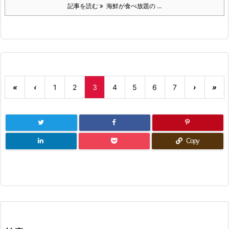
記事を読む
海鮮が食べ放題の ...
«
‹
1
2
3
4
5
6
7
›
»
Copy