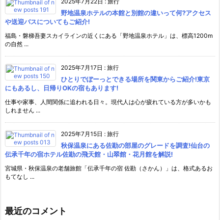
2025年7月22日
:
旅行
野地温泉ホテルの本館と別館の違いって何?アクセス
や送迎バスについてもご紹介!
福島・磐梯吾妻スカイラインの近くにある「野地温泉ホテル」は、標高1200m
の自然 ...
2025年7月17日
:
旅行
ひとりでぼーっとできる場所を関東からご紹介!東京
にもあるし、日帰りOKの宿もあります!
仕事や家事、人間関係に追われる日々。現代人は心が疲れている方が多いかも
しれません ...
2025年7月15日
:
旅行
秋保温泉にある佐勘の部屋のグレードを調査!仙台の
伝承千年の宿ホテル佐勘の飛天館・山翠館・花月館を解説!
宮城県・秋保温泉の老舗旅館「伝承千年の宿 佐勘（さかん）」は、格式あるお
もてなし ...
最近のコメント