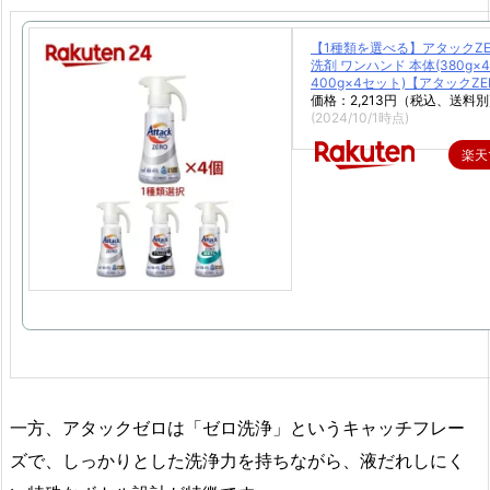
【1種類を選べる】アタックZE
洗剤 ワンハンド 本体(380g×
400g×4セット)【アタックZE
価格：2,213円（税込、送料別
(2024/10/1時点)
楽天
一方、アタックゼロは「ゼロ洗浄」というキャッチフレー
ズで、しっかりとした洗浄力を持ちながら、液だれしにく