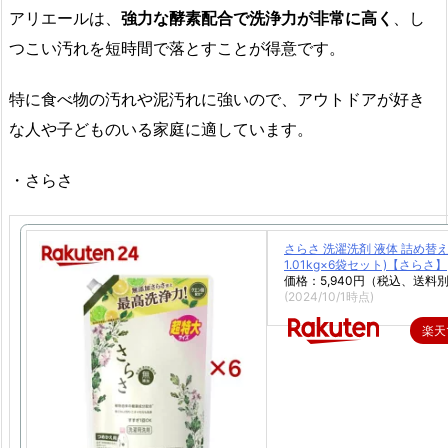
アリエールは、
強力な酵素配合で洗浄力が非常に高く
、し
つこい汚れを短時間で落とすことが得意です。
特に食べ物の汚れや泥汚れに強いので、アウトドアが好き
な人や子どものいる家庭に適しています。
・さらさ
さらさ 洗濯洗剤 液体 詰め替え
1.01kg×6袋セット)【さらさ】
価格：5,940円（税込、送料別
(2024/10/1時点)
楽天