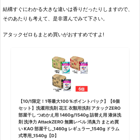
結構すぐにわかる大きな違いは香りだったりしますので、
そのあたりも考えて、是非選んでみて下さい。
アタックゼロもまとめ買いがおすすめですよ!
【10/1限定！1等最大100％ポイントバック】【6個
セット】洗濯用洗剤 花王 衣類用洗剤 アタックZERO
部屋干し つめかえ用 1460g/1540g 詰替え用 液体洗
剤 洗浄力 AttackZERO 無菌レベル 消臭力 まとめ買
い KAO 部屋干し_1460g レギュラー_1540g ドラム
式専用_1540g【D】