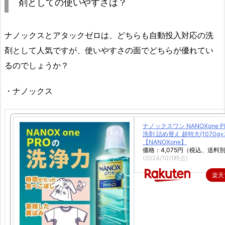
剤としての使いやすさは？
ナノックスとアタックゼロは、どちらも自動投入対応の洗
剤として人気ですが、使いやすさの面でどちらが優れてい
るのでしょうか？
・ナノックス
ナノックスワン NANOXone P
洗剤 詰め替え 超特大(1070g
【NANOXone】
価格：4,075円（税込、送料別
(2024/10/1時点)
楽天