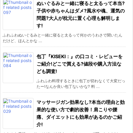
ぬいぐるみと一緒に寝ると太るって本当?
子供や赤ちゃんはダメ?風水や魂、運気の
問題?大人が枕元に置く心理も解明しま
す!
ふわふわぬいぐるみと一緒に寝ると太るって何かのうわさで聞いたん
だけど、ほんとかな ...
包丁『KISEKI：』の口コミ・レビューを
ご紹介!どこで買える?値段や購入方法な
ども調査!
ふわふわ料理するときに包丁が切れなくて大変だっ
たー!なんか良い包丁ないかな? 料 ...
マッサージガン効果なし?本当の理由と効
果的な使い方で劇的改善！肩こりや腰
痛、ダイエットにも効果があるのかご紹
介!