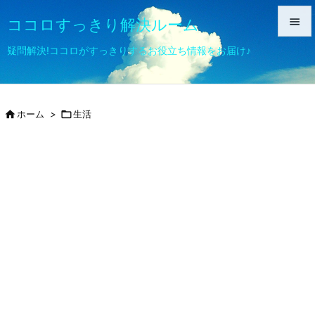
ココロすっきり解決ルーム


疑問解決!ココロがすっきりするお役立ち情報をお届け♪
メニュ

サイド

ホーム
>

生活

前へ

次へ

検索