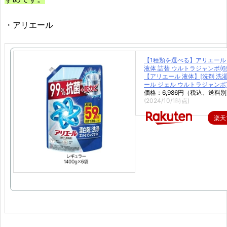
・アリエール
【1種類を選べる】アリエール
液体 詰替 ウルトラジャンボ(6
【アリエール 液体】[洗剤 洗濯
ール ジェル ウルトラジャンボ
価格：6,986円（税込、送料別
(2024/10/1時点)
楽天