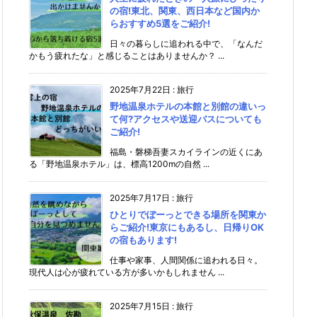
の宿!東北、関東、西日本など国内か
らおすすめ5選をご紹介!
日々の暮らしに追われる中で、「なんだ
かもう疲れたな」と感じることはありませんか？ ...
2025年7月22日
:
旅行
野地温泉ホテルの本館と別館の違いっ
て何?アクセスや送迎バスについても
ご紹介!
福島・磐梯吾妻スカイラインの近くにあ
る「野地温泉ホテル」は、標高1200mの自然 ...
2025年7月17日
:
旅行
ひとりでぼーっとできる場所を関東か
らご紹介!東京にもあるし、日帰りOK
の宿もあります!
仕事や家事、人間関係に追われる日々。
現代人は心が疲れている方が多いかもしれません ...
2025年7月15日
:
旅行