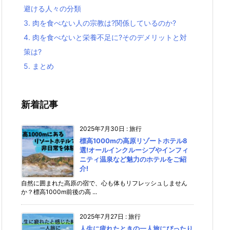
避ける人々の分類
3.
肉を食べない人の宗教は?関係しているのか?
4.
肉を食べないと栄養不足に?そのデメリットと対
策は?
5.
まとめ
新着記事
2025年7月30日
:
旅行
標高1000mの高原リゾートホテル8
選!オールインクルーシブやインフィ
ニティ温泉など魅力のホテルをご紹
介!
自然に囲まれた高原の宿で、心も体もリフレッシュしません
か？標高1000m前後の高 ...
2025年7月27日
:
旅行
人生に疲れたときの一人旅にぴったり