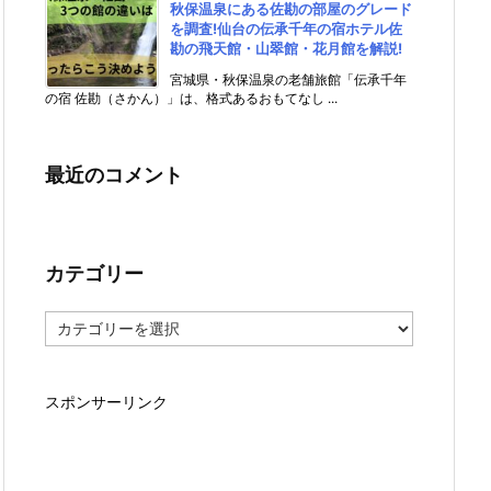
秋保温泉にある佐勘の部屋のグレード
を調査!仙台の伝承千年の宿ホテル佐
勘の飛天館・山翠館・花月館を解説!
宮城県・秋保温泉の老舗旅館「伝承千年
の宿 佐勘（さかん）」は、格式あるおもてなし ...
最近のコメント
カテゴリー
カ
テ
ゴ
リ
スポンサーリンク
ー