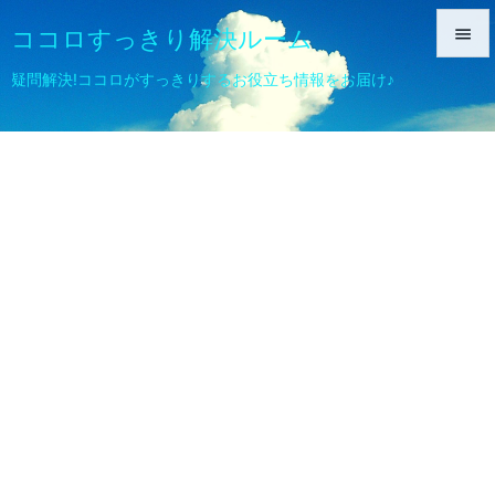
ココロすっきり解決ルーム


疑問解決!ココロがすっきりするお役立ち情報をお届け♪
メニュ

サイド

前へ

次へ

検索