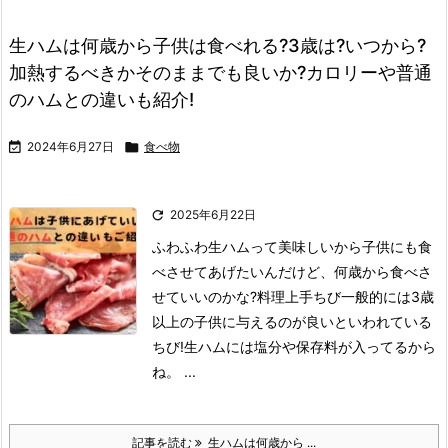
生ハムは何歳から子供は食べれる?3歳は?いつから?
加熱するべきかそのままでも良いか?カロリーや普通
のハムとの違いも紹介!

2024年6月27日

食べ物

2025年6月22日
ふわふわ
生ハムって美味しいから子供にも食
べさせてあげたいんだけど、何歳から食べさ
せていいのかな?
料理上手ちび
一般的には3歳
以上の子供に与えるのが良いといわれている
ちび!
生ハムには塩分や保存料が入ってるから
ね。 ...
記事を読む
生ハムは何歳から ...