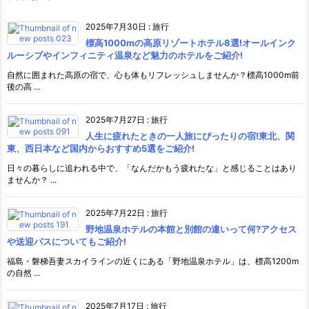
2025年7月30日
:
旅行
標高1000mの高原リゾートホテル8選!オールインク
ルーシブやインフィニティ温泉など魅力のホテルをご紹介!
自然に囲まれた高原の宿で、心も体もリフレッシュしませんか？標高1000m前
後の高 ...
2025年7月27日
:
旅行
人生に疲れたときの一人旅にぴったりの宿!東北、関
東、西日本など国内からおすすめ5選をご紹介!
日々の暮らしに追われる中で、「なんだかもう疲れたな」と感じることはあり
ませんか？ ...
2025年7月22日
:
旅行
野地温泉ホテルの本館と別館の違いって何?アクセス
や送迎バスについてもご紹介!
福島・磐梯吾妻スカイラインの近くにある「野地温泉ホテル」は、標高1200m
の自然 ...
2025年7月17日
:
旅行