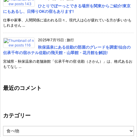
ひとりでぼーっとできる場所を関東からご紹介!東京
にもあるし、日帰りOKの宿もあります!
仕事や家事、人間関係に追われる日々。現代人は心が疲れている方が多いかも
しれません ...
2025年7月15日
:
旅行
秋保温泉にある佐勘の部屋のグレードを調査!仙台の
伝承千年の宿ホテル佐勘の飛天館・山翠館・花月館を解説!
宮城県・秋保温泉の老舗旅館「伝承千年の宿 佐勘（さかん）」は、格式あるお
もてなし ...
最近のコメント
カテゴリー
カ
テ