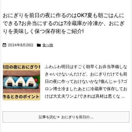
おにぎりを前日の夜に作るのはOK?夏も朝ごはんに
できる?お弁当にするのは?冷蔵庫か冷凍か、おにぎ
りを美味しく保つ保存術をご紹介!

2024年8月26日

食べ物
ふわふわ
明日はすごく朝早くお弁当準備しな
きゃいけないんだけど、おにぎりだけでも前
日の夜に作っておけないかな?
傷んじゃう?
ゴ
ロン博士
冷ましたあとに冷蔵庫で保存してお
けば大丈夫ワンよ!
できれば具材は悪くな ...
記事を読む
おにぎりを前日の ...