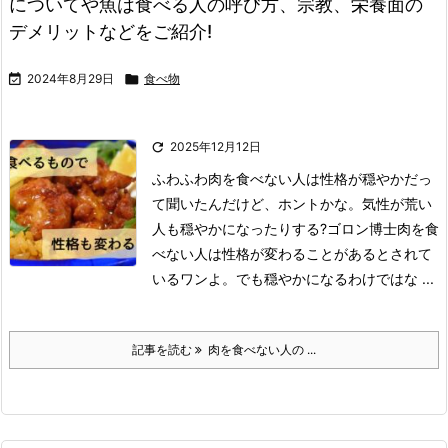
についてや魚は食べる人の呼び方、宗教、栄養面の
デメリットなどをご紹介!

2024年8月29日

食べ物

2025年12月12日
ふわふわ
肉を食べない人は性格が穏やかだっ
て聞いたんだけど、ホントかな。
気性が荒い
人も穏やかになったりする?
ゴロン博士
肉を食
べない人は性格が変わることがあるとされて
いるワンよ。
でも穏やかになるわけではな ...
記事を読む
肉を食べない人の ...