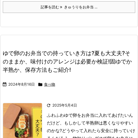
記事を読む
きゅうりをお弁当 ...
ゆで卵のお弁当での持っていき方は?夏も大丈夫?そ
のままか、味付けのアレンジは必要か検証!固ゆでか
半熟か、保存方法もご紹介!

2024年8月16日

食べ物

2025年5月4日
ふわふわ
ゆで卵をお弁当に入れてあげたいん
だけど、もしかして半熟卵は悪くなりやすい
のかな?
どうやって入れたら安全に持っていけ