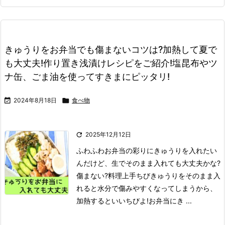
きゅうりをお弁当でも傷まないコツは?加熱して夏で
も大丈夫!作り置き浅漬けレシピをご紹介!塩昆布やツ
ナ缶、ごま油を使ってすきまにピッタリ!

2024年8月18日

食べ物

2025年12月12日
ふわふわ
お弁当の彩りにきゅうりを入れたい
んだけど、生でそのまま入れても大丈夫かな?
傷まない?
料理上手ちび
きゅうりをそのまま入
れると水分で傷みやすくなってしまうから、
加熱するといいちびよ!
お弁当にき ...