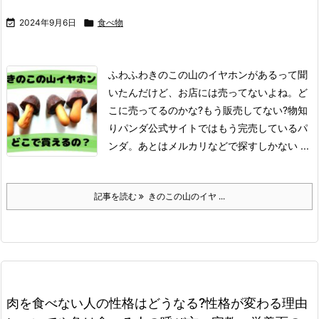

2024年9月6日

食べ物
ふわふわ
きのこの山のイヤホンがあるって聞
いたんだけど、お店には売ってないよね。
ど
こに売ってるのかな?もう販売してない?
物知
りパンダ
公式サイトではもう完売しているパ
ンダ。
あとはメルカリなどで探すしかない ...
記事を読む
きのこの山のイヤ ...
肉を食べない人の性格はどうなる?性格が変わる理由