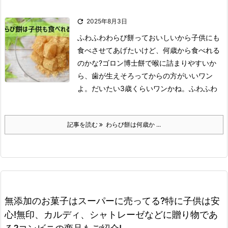

2025年8月3日
ふわふわ
わらび餅っておいしいから子供にも
食べさせてあげたいけど、何歳から食べれる
のかな?
ゴロン博士
餅で喉に詰まりやすいか
ら、歯が生えそろってからの方がいいワン
よ。
だいたい3歳くらいワンかね。
ふわふわ
記事を読む
わらび餅は何歳か ...
無添加のお菓子はスーパーに売ってる?特に子供は安
心!無印、カルディ、シャトレーゼなどに贈り物であ