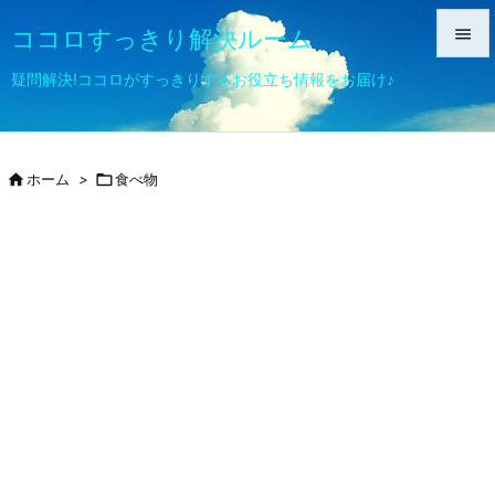
ココロすっきり解決ルーム


疑問解決!ココロがすっきりするお役立ち情報をお届け♪
メニュ

サイド

ホーム
>

食べ物

前へ

次へ

検索