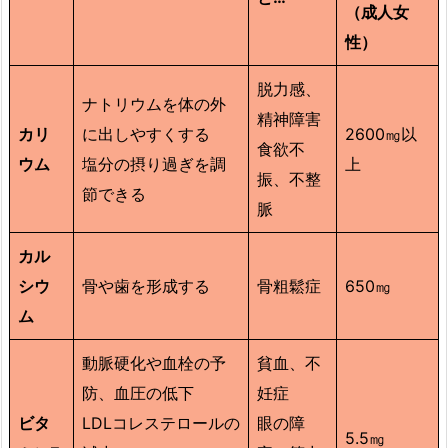
（成人女
性）
脱力感、
ナトリウムを体の外
精神障害
カリ
に出しやすくする
2600㎎以
食欲不
ウム
塩分の摂り過ぎを調
上
振、不整
節できる
脈
カル
シウ
骨や歯を形成する
骨粗鬆症
650㎎
ム
動脈硬化や血栓の予
貧血、不
防、血圧の低下
妊症
ビタ
LDLコレステロールの
眼の障
5.5㎎