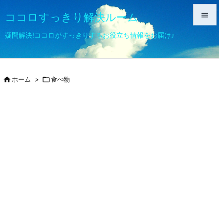
ココロすっきり解決ルーム


疑問解決!ココロがすっきりするお役立ち情報をお届け♪
メニュ

サイド

ホーム
>

食べ物

前へ

次へ

検索