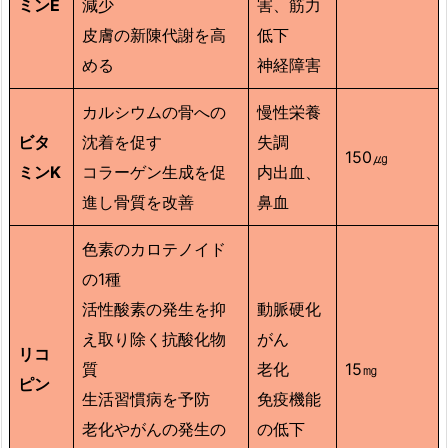
ミンE
減少
害、筋力
皮膚の新陳代謝を高
低下
める
神経障害
カルシウムの骨への
慢性栄養
ビタ
沈着を促す
失調
150㎍
ミンK
コラーゲン生成を促
内出血、
進し骨質を改善
鼻血
色素のカロテノイド
の1種
活性酸素の発生を抑
動脈硬化
え取り除く抗酸化物
がん
リコ
質
老化
15㎎
ピン
生活習慣病を予防
免疫機能
老化やがんの発生の
の低下