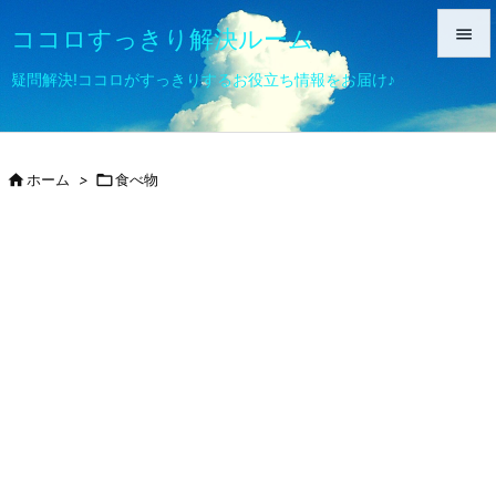
ココロすっきり解決ルーム


疑問解決!ココロがすっきりするお役立ち情報をお届け♪
メニュ

サイド

ホーム
>

食べ物

前へ

次へ

検索