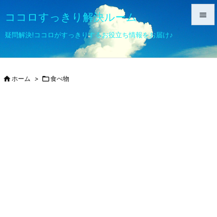
ココロすっきり解決ルーム


疑問解決!ココロがすっきりするお役立ち情報をお届け♪
メニュ

サイド

ホーム
>

食べ物

前へ

次へ

検索